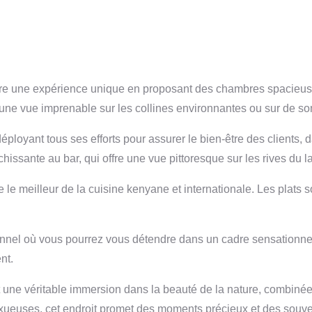
re une expérience unique en proposant des chambres spacieuse
 une vue imprenable sur les collines environnantes ou sur de s
éployant tous ses efforts pour assurer le bien-être des clients,
issante au bar, qui offre une vue pittoresque sur les rives du l
le meilleur de la cuisine kenyane et internationale. Les plats s
nnel où vous pourrez vous détendre dans un cadre sensationnel,
nt.
 une véritable immersion dans la beauté de la nature, combinée à 
ueuses, cet endroit promet des moments précieux et des souve