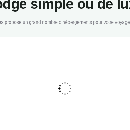
dge simple ou de l
es propose un grand nombre d'hébergements pour votre voyag
m Elementaita
Sweetwaters Serena
Tented Camp
ita
Ol Pejeta