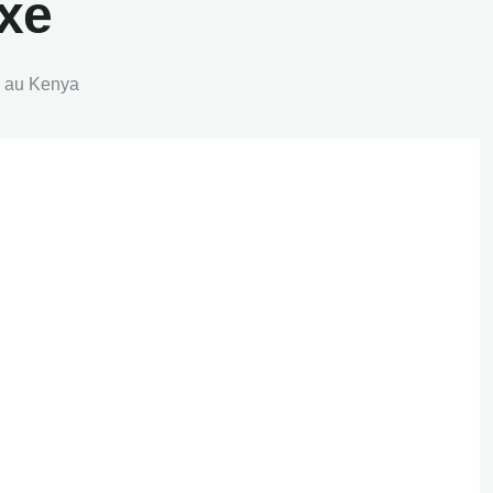
uxe
e au Kenya
Ndutu Wildlands Mobile
Camp
Serengeti