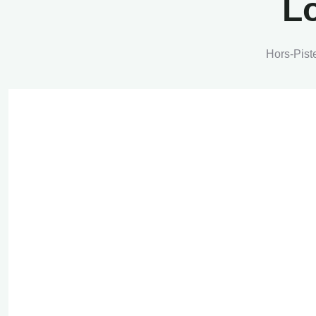
Lo
Hors-Pist
Kongoni Camp
Sentri
Lodge
Samburu
Elementa