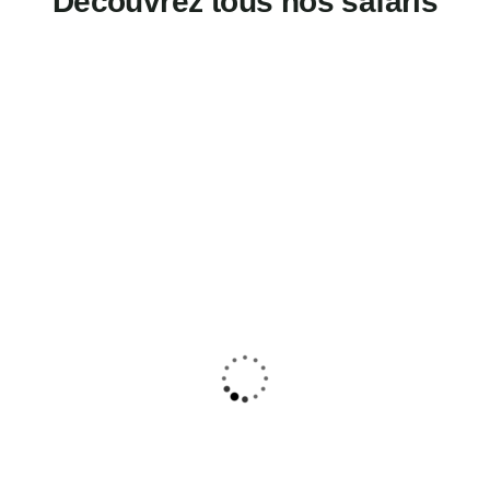
Découvrez tous nos safaris
MEILLEURES VENTES
5