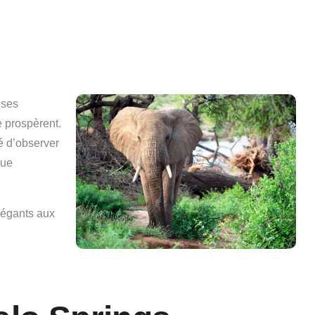
uses
e prospèrent.
é d’observer
que
légants aux