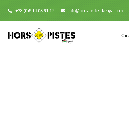
+33 (0)6 14 03 91 17
info@hors-pistes-kenya.com
Cir
Réserve national
Partez à la découverte de Buffalo Springs avec
au nord du Kenya. Cette région époustouflante 
passionnés de safaris.