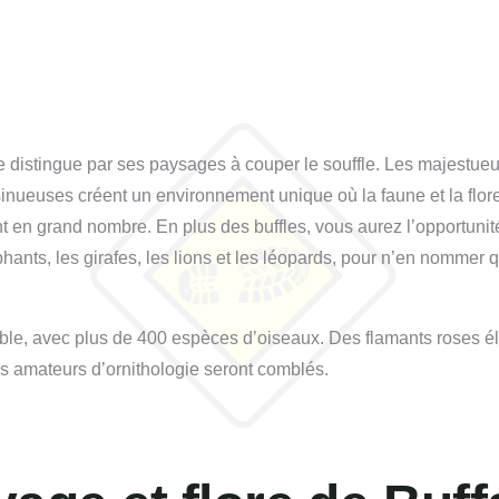
se distingue par ses paysages à couper le souffle. Les majestue
 sinueuses créent un environnement unique où la faune et la flor
nt en grand nombre. En plus des buffles, vous aurez l’opportunit
nts, les girafes, les lions et les léopards, pour n’en nommer 
able, avec plus de 400 espèces d’oiseaux. Des flamants roses é
es amateurs d’ornithologie seront comblés.