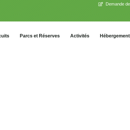
Demande de
cuits
Parcs et Réserves
Activités
Hébergement
e de Buffalo Sprin
 Hors Pistes Kenya, une réserve naturelle exceptio
offre un cadre idéal pour les amoureux de la natur